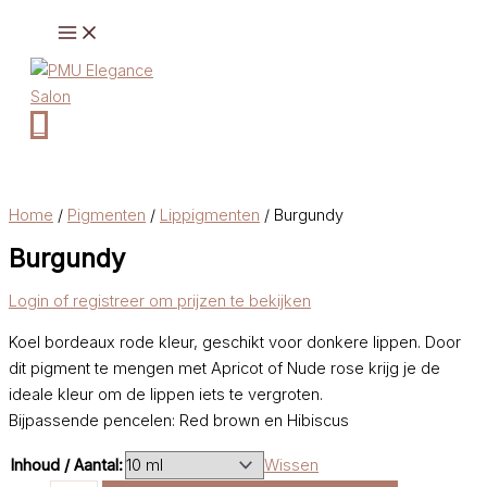
Ga
naar
de
inhoud
0
Home
/
Pigmenten
/
Lippigmenten
/ Burgundy
Burgundy
Login of registreer om prijzen te bekijken
Koel bordeaux rode kleur, geschikt voor donkere lippen. Door
dit pigment te mengen met Apricot of Nude rose krijg je de
ideale kleur om de lippen iets te vergroten.
Bijpassende pencelen: Red brown en Hibiscus
Inhoud / Aantal:
Wissen