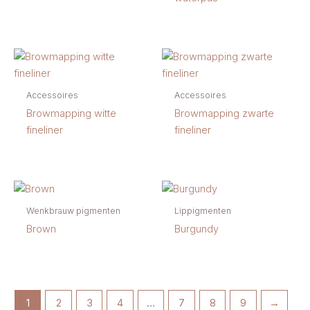
Accessoires
Accessoires
Browmapping witte
Browmapping zwarte
fineliner
fineliner
Wenkbrauw pigmenten
Lippigmenten
Brown
Burgundy
1
2
3
4
…
7
8
9
→