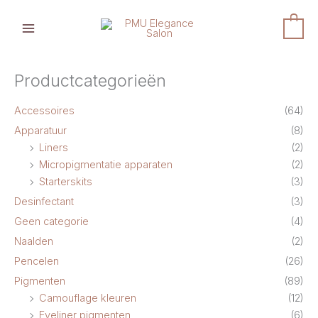
Ga
naar
0
de
inhoud
Productcategorieën
Accessoires
(64)
Apparatuur
(8)
Liners
(2)
Micropigmentatie apparaten
(2)
Starterskits
(3)
Desinfectant
(3)
Geen categorie
(4)
Naalden
(2)
Pencelen
(26)
Pigmenten
(89)
Camouflage kleuren
(12)
Eyeliner pigmenten
(6)