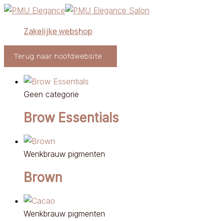
Ga
naar
Zakelijke webshop
de
inhoud
Terug naar hoofdwebsite
Geen categorie
Brow Essentials
Wenkbrauw pigmenten
Brown
Wenkbrauw pigmenten