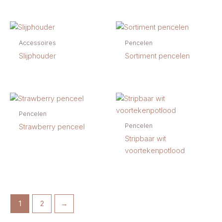
Accessoires
Pencelen
Slijphouder
Sortiment pencelen
Pencelen
Pencelen
Strawberry penceel
Stripbaar wit
voortekenpotlood
1
2
→