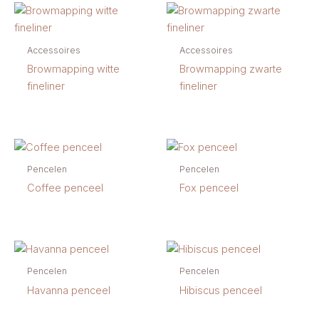
Accessoires
Accessoires
Browmapping witte
Browmapping zwarte
fineliner
fineliner
Pencelen
Pencelen
Coffee penceel
Fox penceel
Pencelen
Pencelen
Havanna penceel
Hibiscus penceel