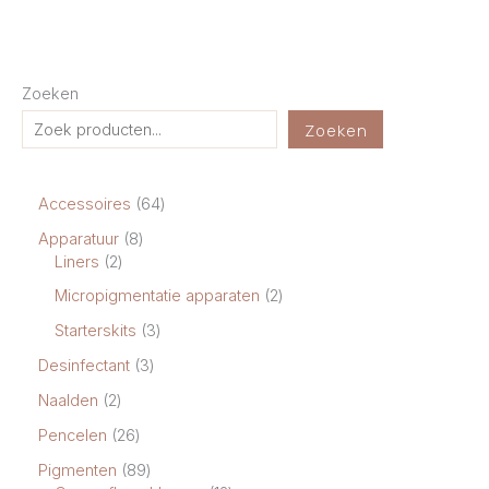
Zoeken
Zoeken
6
Accessoires
64
4
8
Apparatuur
8
p
2
p
Liners
2
r
p
r
o
2
Micropigmentatie apparaten
2
r
o
d
p
o
d
3
Starterskits
3
u
r
d
u
p
c
o
3
Desinfectant
3
u
c
r
t
d
p
c
t
o
2
Naalden
2
e
u
r
t
e
d
p
n
c
o
2
Pencelen
26
e
n
u
r
t
d
6
n
c
o
8
Pigmenten
89
e
u
p