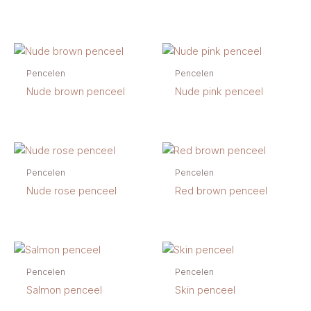
Pencelen
Pencelen
Nude brown penceel
Nude pink penceel
Pencelen
Pencelen
Nude rose penceel
Red brown penceel
Pencelen
Pencelen
Salmon penceel
Skin penceel