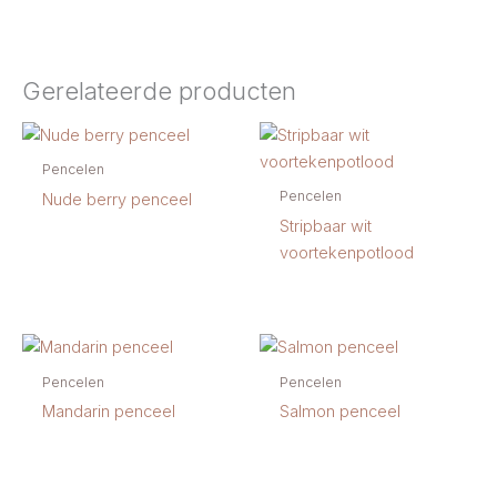
Gerelateerde producten
Pencelen
Pencelen
Nude berry penceel
Stripbaar wit
voortekenpotlood
Pencelen
Pencelen
Mandarin penceel
Salmon penceel