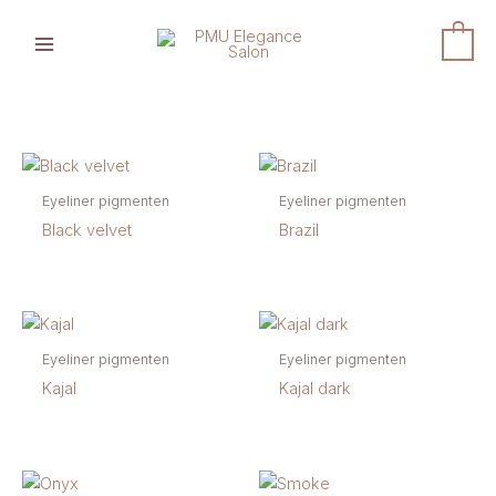
Ga
naar
0
de
inhoud
Eyeliner pigmenten
Eyeliner pigmenten
Black velvet
Brazil
Eyeliner pigmenten
Eyeliner pigmenten
Kajal
Kajal dark