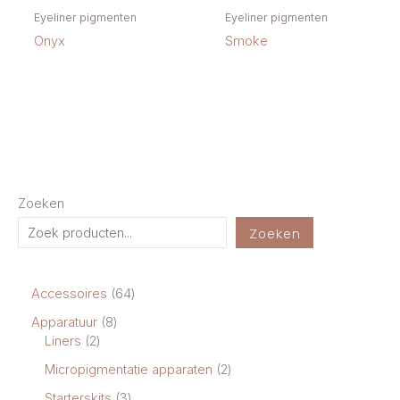
Eyeliner pigmenten
Eyeliner pigmenten
Onyx
Smoke
Zoeken
Zoeken
6
Accessoires
64
4
8
Apparatuur
8
p
2
p
Liners
2
r
p
r
o
2
Micropigmentatie apparaten
2
r
o
d
p
o
d
3
Starterskits
3