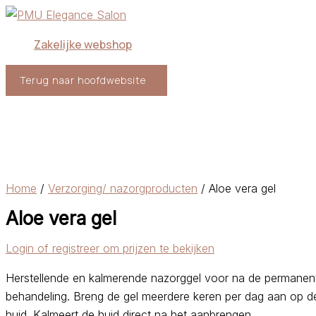
Ga
naar
Zakelijke webshop
de
inhoud
Terug naar hoofdwebsite
Home
/
Verzorging/ nazorgproducten
/ Aloe vera gel
Aloe vera gel
Login of registreer om prijzen te bekijken
Herstellende en kalmerende nazorggel voor na de permane
behandeling. Breng de gel meerdere keren per dag aan op de
huid. Kalmeert de huid direct na het aanbrengen