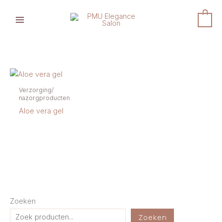
Ga
naar
0
de
inhoud
Verzorging/
nazorgproducten
Aloe vera gel
Zoeken
Zoeken