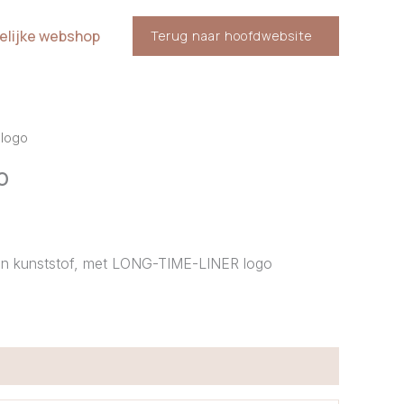
elijke webshop
Terug naar hoofdwebsite
 logo
o
an kunststof, met LONG-TIME-LINER logo