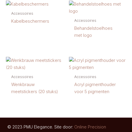
Accessoires
Accessoires
Kabelbeschermers
Behandelstoelhoes
met logo
Accessoires
Accessoires
Wenkbrauw
Acryl pigmenthouder
meetstickers (20 stuks)
voor 5 pigmenten
© 2023 PMU Elegance. Site door:
Online Precision