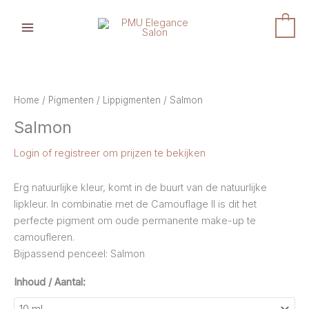
Ga
naar
0
de
inhoud
Home
/
Pigmenten
/
Lippigmenten
/ Salmon
Salmon
Login of registreer om prijzen te bekijken
Erg natuurlijke kleur, komt in de buurt van de natuurlijke
lipkleur. In combinatie met de Camouflage II is dit het
perfecte pigment om oude permanente make-up te
camoufleren.
Bijpassend penceel: Salmon
Inhoud / Aantal: