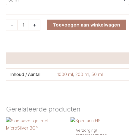
Vitamine
-
+
Toevoegen aan winkelwagen
E
creme
aantal
Aanvullende informatie
Inhoud / Aantal:
1000 ml
,
200 ml
,
50 ml
Gerelateerde producten
Verzorging/