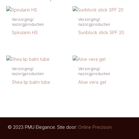
Verzorging/
Verzorging/
nazorgproducten
nazorgproducten
Spirularin HS
Sunblock stick SPF 20
Verzorging/
Verzorging/
nazorgproducten
nazorgproducten
Shea lip balm tube
Aloe vera gel
© 2023 PMU Elegance. Site door:
Online Precision