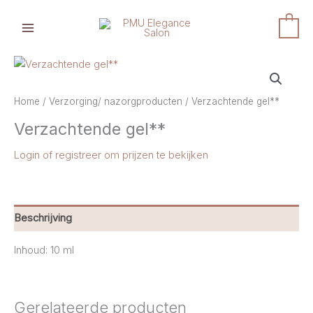
Ga
naar
0
de
inhoud
Home
/
Verzorging/ nazorgproducten
/ Verzachtende gel**
Verzachtende gel**
Login of registreer om prijzen te bekijken
Beschrijving
Inhoud: 10 ml
Gerelateerde producten