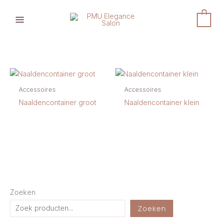
Ga
naar
0
de
inhoud
Accessoires
Accessoires
Naaldencontainer groot
Naaldencontainer klein
Zoeken
Zoeken